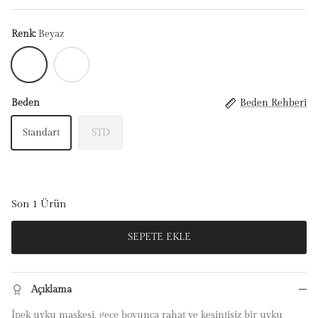
Renk:
Beyaz
Beyaz
EKRU
Beden
Beden Rehberi
Standart
STD
Son 1 Ürün
SEPETE EKLE
Açıklama
İpek uyku maskesi, gece boyunca rahat ve kesintisiz bir uyku