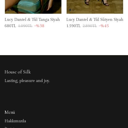
Lucy Dantel & Tül Tanga Siyah
Lucy Dantel & Tül Sütyen Siyah
680TL
1.090TL
-%38
1.590TL
2.890TL
-%45
House of Silk
Lasting, pleasure and joy.
Menü
Hakkımızda