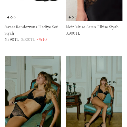
Sweet Rendezvous Hediye Seti-
Noir Muse Saten Elbise Siyah
Siyah
3.900TL
5.390TL
6.020TL
-%10