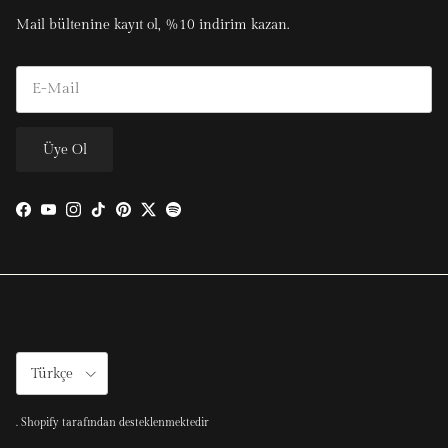
Mail bültenine kayıt ol, %10 indirim kazan.
Üye Ol
Facebook
YouTube
Instagram
TikTok
Pinterest
Twitter
Spotify
Türkçe
.
Shopify tarafından desteklenmektedir