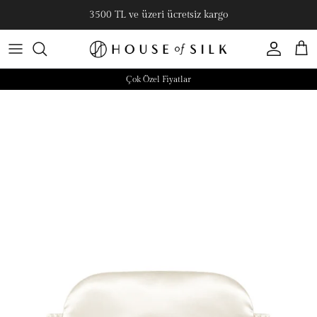
3500 TL ve üzeri ücretsiz kargo
Hesap
Sepe
Çok Özel Fiyatlar