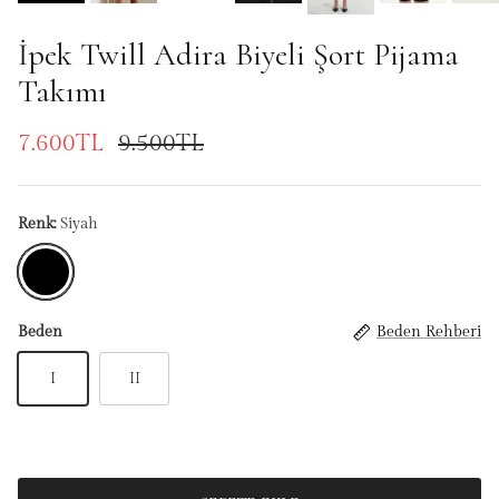
İpek Twill Adira Biyeli Şort Pijama
Takımı
7.600TL
9.500TL
Renk:
Siyah
Siyah
Beden
Beden Rehberi
I
II