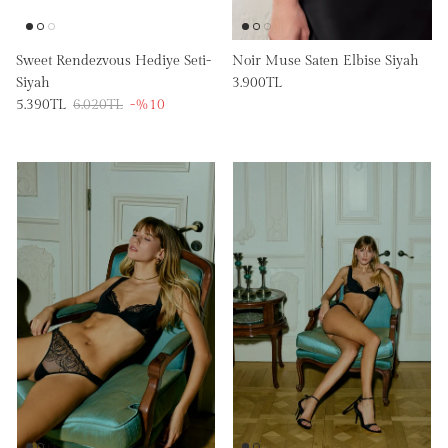
Sweet Rendezvous Hediye Seti-
Noir Muse Saten Elbise Siyah
Siyah
3.900TL
5.390TL
6.020TL
-%10