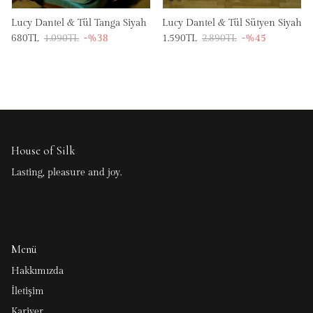
Lucy Dantel & Tül Tanga Siyah
Lucy Dantel & Tül Sütyen Siyah
680TL
1.090TL
-%38
1.590TL
2.890TL
-%45
House of Silk
Lasting, pleasure and joy.
Menü
Hakkımızda
İletişim
Kariyer