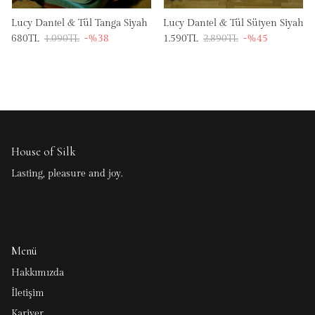
Lucy Dantel & Tül Tanga Siyah
Lucy Dantel & Tül Sütyen Siyah
680TL
1.090TL
-%38
1.590TL
2.890TL
-%45
House of Silk
Lasting, pleasure and joy.
Menü
Hakkımızda
İletişim
Kariyer