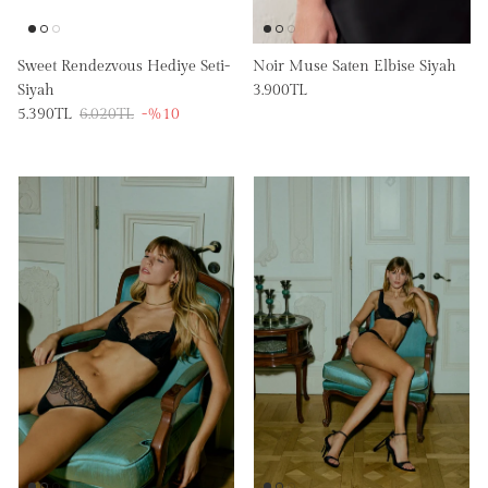
Sweet Rendezvous Hediye Seti-
Noir Muse Saten Elbise Siyah
Siyah
3.900TL
5.390TL
6.020TL
-%10